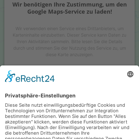
Wir benötigen Ihre Zustimmung, um den
Google Maps-Service zu laden!
Wir verwenden einen Service eines Drittanbieters, um
Karteninhalte einzubetten. Dieser Service kann Daten zu
Ihren Aktivitäten sammeln. Bitte lesen Sie die Details
durch und stimmen Sie der Nutzung des Service zu, um
diese Karte anzuzeigen.
Mehr Informationen
Akzeptieren
powered by
Usercentrics Consent Management Platform
&
eRecht24