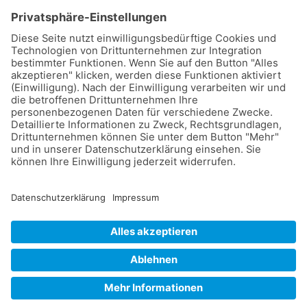
&
eRecht24
QsQ | Inhaber: Christof Brockers
Brüsseler Allee 41 | D-41812 Erkelenz
kontakt@qsq.de
|
www.qsq.de
+49 (0)
24 31 / 94 84 58-0
© Copyright
2026 | QsQ
Impressum
Datenschutzerklärung
AGB