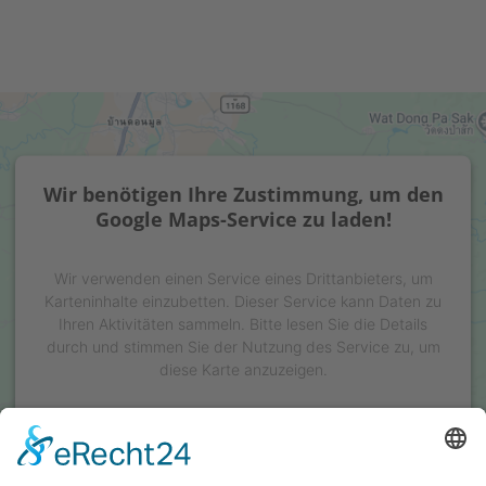
Wir benötigen Ihre Zustimmung, um den
Google Maps-Service zu laden!
Wir verwenden einen Service eines Drittanbieters, um
Karteninhalte einzubetten. Dieser Service kann Daten zu
Ihren Aktivitäten sammeln. Bitte lesen Sie die Details
durch und stimmen Sie der Nutzung des Service zu, um
diese Karte anzuzeigen.
Mehr Informationen
Akzeptieren
powered by
Usercentrics Consent Management Platform